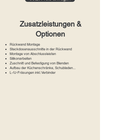
Zusatzleistungen &
Optionen
Rückwand Montage
Steckdosenausschnitte in der Rückwand
Montage von Abschlussleisten
Silikonarbeiten
Zuschnitt und Befestigung von Blenden
Aufbau der Küchenschränke, Schubladen...
L-/U-Fräsungen inkl. Verbinder
Wasser und
Stromanschlüsse
Hinweis
:
Arbeiten an Strom-, Starkstrom- und
Wasseranschlüsse führen wir nicht durch.
Wir übernehmen jedoch die fachgerechte
Vorbereitung für den Anschluss durch
entsprechende Fachbetriebe.
Durch eine Zusammenarbeit mit diesen, können