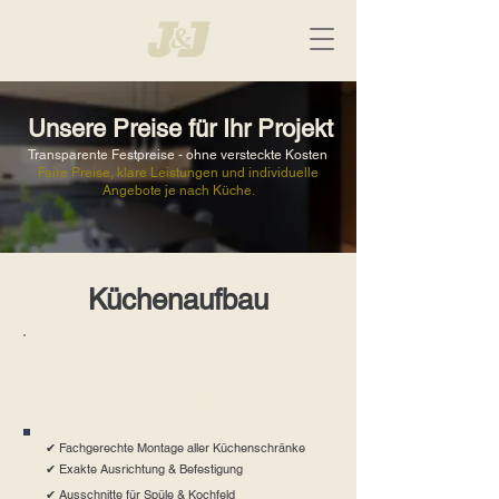
Unsere Preise für Ihr Projekt
Transparente Festpreise - ohne versteckte Kosten
Faire Preise, klare Leistungen und individuelle
Angebote je nach Küche.
Küchenaufbau
Kleine Küche
Bis ca. 3 Meter
✔ Fachgerechte Montage aller Küchenschränke
✔ Exakte Ausrichtung & Befestigung
✔ Ausschnitte für Spüle & Kochfeld